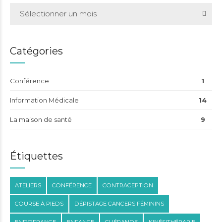
Sélectionner un mois
Catégories
Conférence
1
Information Médicale
14
La maison de santé
9
Étiquettes
ATELIERS
CONFÉRENCE
CONTRACEPTION
COURSE À PIEDS
DÉPISTAGE CANCERS FÉMININS
ENDOFRANCE
ENFANCE
GUÉRANDE
KINÉSITHÉRAPIE